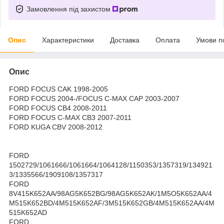
Замовлення під захистом
Опис
Характеристики
Доставка
Оплата
Умови п
Опис
FORD FOCUS CAK 1998-2005
FORD FOCUS 2004-/FOCUS C-MAX CAP 2003-2007
FORD FOCUS CB4 2008-2011
FORD FOCUS C-MAX CB3 2007-2011
FORD KUGA CBV 2008-2012
FORD
1502729/1061666/1061664/1064128/1150353/1357319/134921
3/1335566/1909108/1357317
FORD
8V415K652AA/98AG5K652BG/98AG5K652AK/1M5O5K652AA/4
M515K652BD/4M515K652AF/3M515K652GB/4M515K652AA/4M
515K652AD
FORD