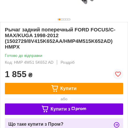
Рычаг задний поперечный FORD FOCUS/C-
MAX/KUGA 1998-2012
(1502729/8V415K652AA/HMP4M515K652AD)
HMPX
Готово до відправки
Код: HMP 4M51 5K652 AD
Роздріб
1 855
₴
Купити
або
Купити з
Що таке купити з Пром?