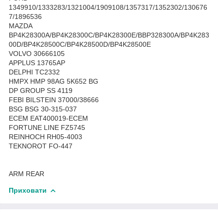
1349910/1333283/1321004/1909108/1357317/1352302/130676
7/1896536
MAZDA
BP4K28300A/BP4K28300C/BP4K28300E/BBP328300A/BP4K283
00D/BP4K28500C/BP4K28500D/BP4K28500E
VOLVO 30666105
APPLUS 13765AP
DELPHI TC2332
HMPX HMP 98AG 5K652 BG
DP GROUP SS 4119
FEBI BILSTEIN 37000/38666
BSG BSG 30-315-037
ECEM EAT400019-ECEM
FORTUNE LINE FZ5745
REINHOCH RH05-4003
TEKNOROT FO-447
ARM REAR
Приховати