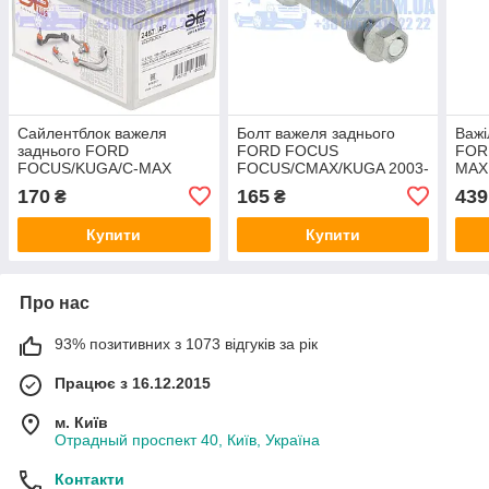
Сайлентблок важеля
Болт важеля заднього
Важі
заднього FORD
FORD FOCUS
FOR
FOCUS/KUGA/C-MAX
FOCUS/CMAX/KUGA 2003-
MAX
1998-2019
HMPX
TEK
170
165
439
₴
₴
(Ø12.2X32.7X55) APPLUS
Купити
Купити
Про нас
93% позитивних з 1073 відгуків за рік
Працює з 16.12.2015
м. Київ
Отрадный проспект 40, Київ, Україна
Контакти