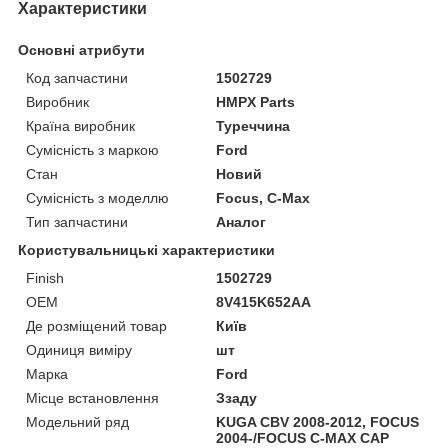
Характеристики
Основні атрибути
Код запчастини
1502729
Виробник
HMPX Parts
Країна виробник
Туреччина
Сумісність з маркою
Ford
Стан
Новий
Сумісність з моделлю
Focus, C-Max
Тип запчастини
Аналог
Користувальницькі характеристики
Finish
1502729
OEM
8V415K652AA
Де розміщений товар
Київ
Одиниця виміру
шт
Марка
Ford
Місце встановлення
Ззаду
Модельний ряд
KUGA CBV 2008-2012, FOCUS
2004-/FOCUS C-MAX CAP