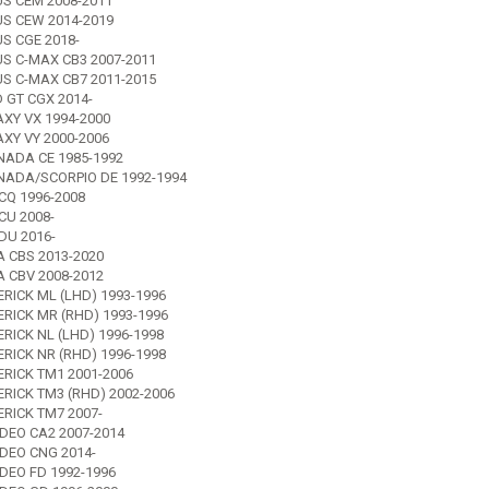
S CEM 2008-2011
S CEW 2014-2019
S CGE 2018-
S C-MAX CB3 2007-2011
S C-MAX CB7 2011-2015
 GT CGX 2014-
XY VX 1994-2000
XY VY 2000-2006
ADA CE 1985-1992
ADA/SCORPIO DE 1992-1994
CQ 1996-2008
CU 2008-
DU 2016-
 CBS 2013-2020
 CBV 2008-2012
RICK ML (LHD) 1993-1996
RICK MR (RHD) 1993-1996
RICK NL (LHD) 1996-1998
RICK NR (RHD) 1996-1998
RICK TM1 2001-2006
RICK TM3 (RHD) 2002-2006
RICK TM7 2007-
EO CA2 2007-2014
EO CNG 2014-
EO FD 1992-1996