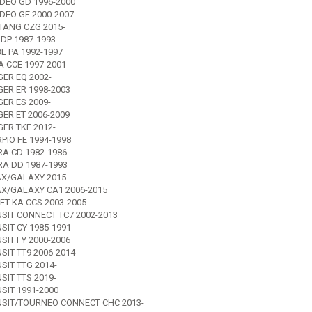
EO GD 1996-2000
EO GE 2000-2007
ANG CZG 2015-
 DP 1987-1993
E PA 1992-1997
 CCE 1997-2001
ER EQ 2002-
ER ER 1998-2003
ER ES 2009-
ER ET 2006-2009
ER TKE 2012-
PIO FE 1994-1998
RA CD 1982-1986
RA DD 1987-1993
X/GALAXY 2015-
X/GALAXY CA1 2006-2015
ET KA CCS 2003-2005
SIT CONNECT TC7 2002-2013
SIT CY 1985-1991
SIT FY 2000-2006
SIT TT9 2006-2014
SIT TTG 2014-
SIT TTS 2019-
SIT 1991-2000
SIT/TOURNEO CONNECT CHC 2013-