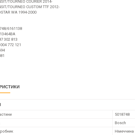
SIT/TOURNEO COURIER 2014-
SIT/TOURNEO CUSTOM TTF 2012-
STAR WA 1994-2000
748/6161138
13464BA
7 302 813
004 772 121
594
881
РИСТИКИ
І
астини
5018748
к
Bosch
иробник
Німеччина