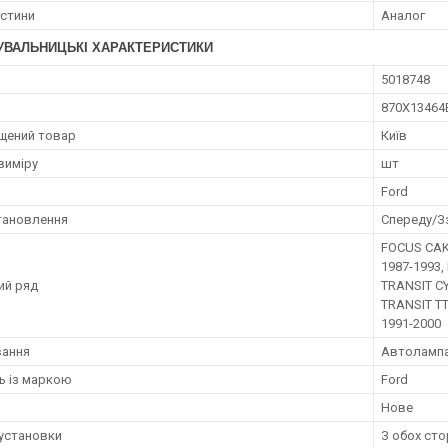
астини
Аналог
УВАЛЬНИЦЬКІ ХАРАКТЕРИСТИКИ
5018748
870X13464
щений товар
Київ
виміру
шт
Ford
тановлення
Спереду/З
FOCUS CAK
1987-1993,
ий ряд
TRANSIT CY
TRANSIT T
1991-2000
вання
Автолампа
ть із маркою
Ford
Нове
установки
З обох сто