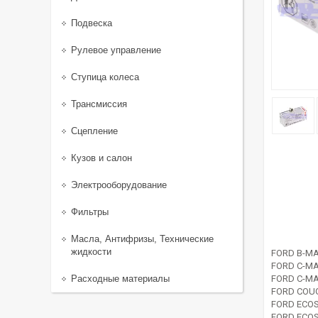
Подвеска
Рулевое управление
Ступица колеса
Трансмиссия
Сцепление
Кузов и салон
Электрооборудование
Фильтры
Масла, Антифризы, Технические
жидкости
FORD B-MA
FORD C-MA
Расходные материалы
FORD C-MA
FORD COUG
FORD ECOS
FORD ECOS