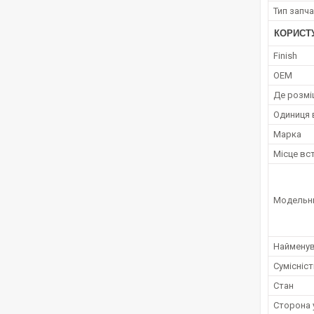
Тип запч
КОРИСТ
Finish
OEM
Де розмі
Одиниця 
Марка
Місце вс
Модельн
Наймену
Сумісніс
Стан
Сторона 