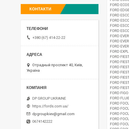
FORD ECOS
КОНТАКТИ
FORD EDGE
FORD ESCO
FORD ESCO
FORD ESCO
FORD ESCO
FORD EVER
+380 (67) 414-22-22
FORD EVER
FORD EVER
FORD EXPL
FORD FIES
FORD FIES
Отрадный проспект 40, Київ,
FORD FIEST
Україна
FORD FIES
FORD FIEST
FORD FIEST
FORD FIES
FORD FIGO 
FORD FLU
DP GROUP UKRAINE
FORD FOCU
https://fords.com.ua/
FORD FOCU
FORD FOCU
dpgroupkiev@gmail.com
FORD FOCU
0674142222
FORD FOCU