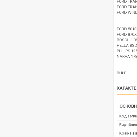
FORD TRAN
FORD TRAN
FORD WIND
FORD 5018
FORD 870X
BOSCH 1 98
HELLA 8GD
PHILIPS 12
NARVA 17
BULB
ХАРАКТЕ
ОСНОВН
Код запч
Виробни
Країна в