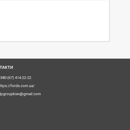
380 (67) 414-22-22
ttps://fords.com.ua/
dpgroupkiev@gmail.com