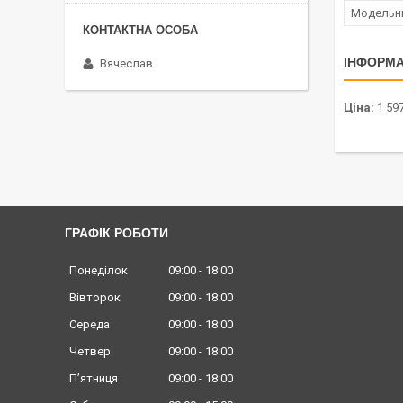
Модельн
ІНФОРМА
Вячеслав
Ціна:
1 597
ГРАФІК РОБОТИ
Понеділок
09:00
18:00
Вівторок
09:00
18:00
Середа
09:00
18:00
Четвер
09:00
18:00
Пʼятниця
09:00
18:00