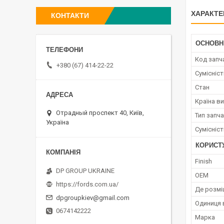
ХАРАКТЕ
КОНТАКТИ
ОСНОВН
Код запч
+380 (67) 414-22-22
Сумісніс
Стан
Країна в
Отрадный проспект 40, Київ,
Тип запч
Україна
Сумісніс
КОРИСТ
Finish
DP GROUP UKRAINE
OEM
https://fords.com.ua/
Де розмі
dpgroupkiev@gmail.com
Одиниця 
0674142222
Марка