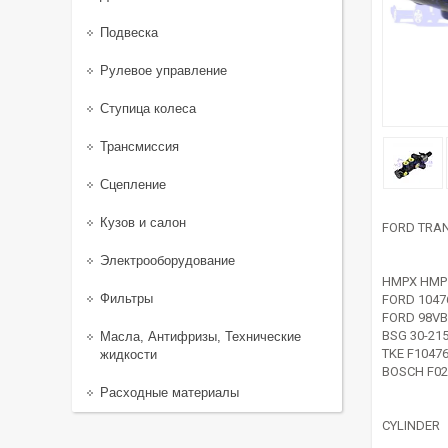
Подвеска
Рулевое управление
Ступица колеса
Трансмиссия
Сцепление
Кузов и салон
FORD TRAN
Электрооборудование
HMPX HMP 
Фильтры
FORD 1047
FORD 98V
BSG 30-215
Масла, Антифризы, Технические
TKE F1047
жидкости
BOSCH F02
Расходные материалы
CYLINDER