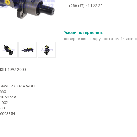
+380 (67) 414-22-22
повернення товару протягом 14 днів
з
SIT 1997-2000
98VB 2B507 AA-DEP
660
B2B507AA
-002
660
6003354