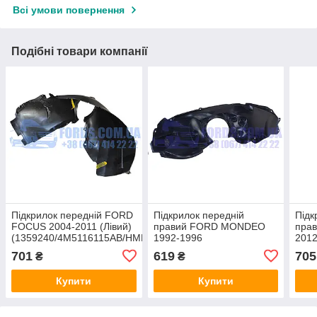
Всі умови повернення
Подібні товари компанії
Підкрилок передній FORD
Підкрилок передній
Підк
FOCUS 2004-2011 (Лівий)
правий FORD MONDEO
пра
(1359240/4M5116115AB/HMP4M5116115AB)
1992-1996
2012
HMPX
(1092705/96BG16114AF/BP1013-
701
619
705
₴
₴
R) DP GROUP
Купити
Купити