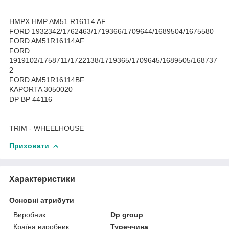
HMPX HMP AM51 R16114 AF
FORD 1932342/1762463/1719366/1709644/1689504/1675580
FORD AM51R16114AF
FORD
1919102/1758711/1722138/1719365/1709645/1689505/168737
2
FORD AM51R16114BF
KAPORTA 3050020
DP BP 44116
TRIM - WHEELHOUSE
Приховати
Характеристики
Основні атрибути
Виробник
Dp group
Країна виробник
Туреччина