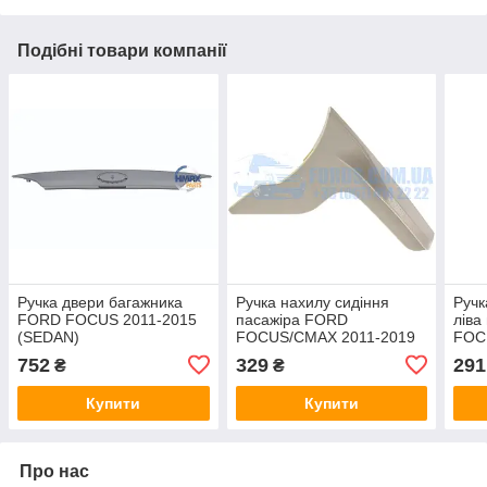
Подібні товари компанії
Ручка двери багажника
Ручка нахилу сидіння
Ручк
FORD FOCUS 2011-2015
пасажіра FORD
ліва
(SEDAN)
FOCUS/CMAX 2011-2019
FOC
(1758502/BM51F43400AEXWAA/HMPBM51F43400AEXWAA)
(STONE) ERC
HUS
752
329
291
₴
₴
HMPX
Купити
Купити
Про нас