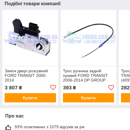
Подібні товари компанії
Замок двері розсувний
Трос ручника задній
Трос
FORD TRANSIT 2000-
правий FORD TRANSIT
TRA
2014
2006-2014 DP GROUP
(40
(1552410/1C15V43150CL/HMP1C15V43150CL)
315
3 807
393
282
₴
₴
HMPX
Купити
Купити
Про нас
93% позитивних з 1079 відгуків за рік