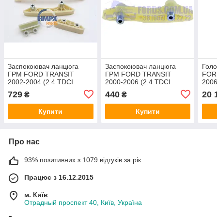
Заспокоювач ланцюга
Заспокоювач ланцюга
Голо
ГРМ FORD TRANSIT
ГРМ FORD TRANSIT
FOR
2002-2004 (2.4 TDCI
2000-2006 (2.4 TDCI
2006
120PS Комплект)
120PS) BSG
90/
729
440
20 
₴
₴
(T199203/KTYC1Q6M000A1A/331429)
CABU
Купити
Купити
Про нас
93% позитивних з 1079 відгуків за рік
Працює з 16.12.2015
м. Київ
Отрадный проспект 40, Київ, Україна