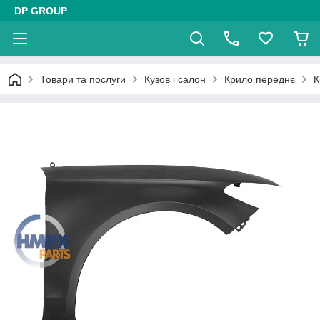
DP GROUP
Товари та послуги
Кузов і салон
Крило переднє
К