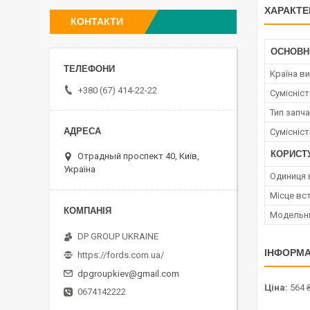
ХАРАКТЕ
КОНТАКТИ
ОСНОВН
Країна в
+380 (67) 414-22-22
Сумісніс
Тип запч
Сумісніс
КОРИСТ
Отрадный проспект 40, Київ,
Україна
Одиниця 
Місце вс
Модельн
DP GROUP UKRAINE
ІНФОРМА
https://fords.com.ua/
dpgroupkiev@gmail.com
Ціна:
564 
0674142222