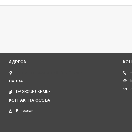
Отрадный проспект 40, Київ, Україна
+
h
DP GROUP UKRAINE
Вячеслав