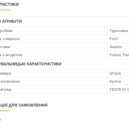
РИСТИКИ
І АТРИБУТИ
иробник
Туреччина
ть з маркою
Ford
астини
Аналог
ть з моделлю
Fusion, Fie
УВАЛЬНИЦЬКІ ХАРАКТЕРИСТИКИ
виміру
Штука
тановлення
Куліса
ий ряд
FIESTA 01-
ЦІЯ ДЛЯ ЗАМОВЛЕННЯ
₴