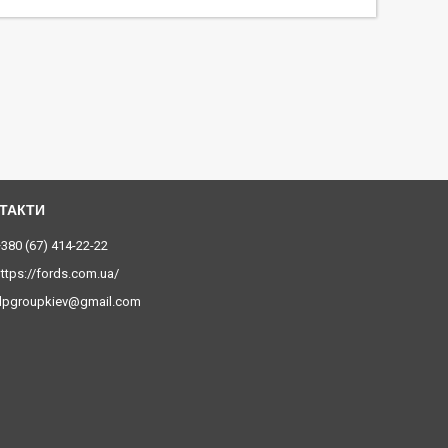
380 (67) 414-22-22
ttps://fords.com.ua/
dpgroupkiev@gmail.com