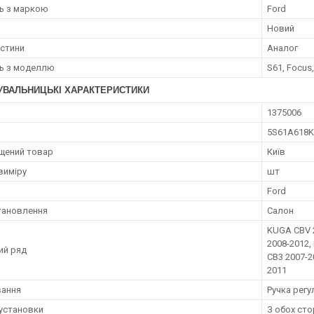
ть з маркою
Ford
Новий
астини
Аналог
ть з моделлю
S61, Focus,
УВАЛЬНИЦЬКІ ХАРАКТЕРИСТИКИ
1375006
5S61A618
щений товар
Київ
виміру
шт
Ford
тановлення
Салон
KUGA CBV 2
2008-2012
ий ряд
CB3 2007-2
2011
вання
Ручка регу
установки
З обох сто