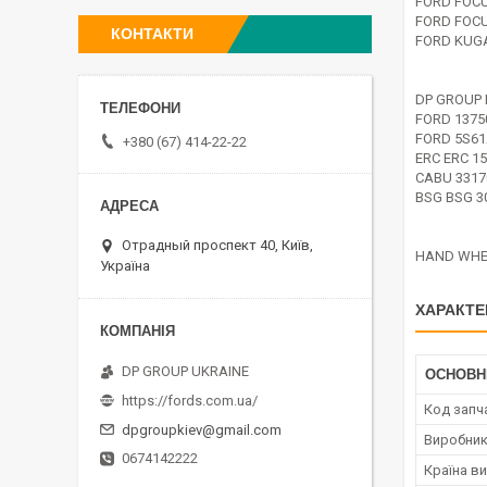
FORD FOCU
FORD FOCU
КОНТАКТИ
FORD KUGA
DP GROUP 
FORD 1375
FORD 5S6
+380 (67) 414-22-22
ERC ERC 1
CABU 3317
BSG BSG 3
Отрадный проспект 40, Київ,
HAND WHEE
Україна
ХАРАКТЕ
DP GROUP UKRAINE
ОСНОВН
https://fords.com.ua/
Код запч
dpgroupkiev@gmail.com
Виробни
0674142222
Країна в