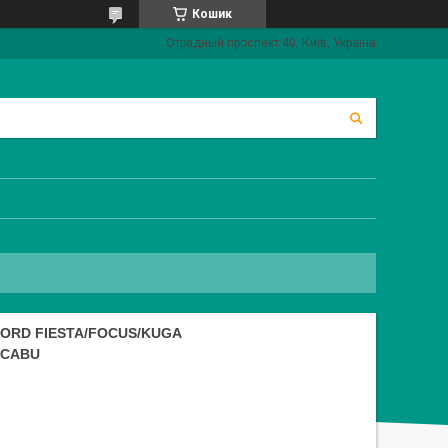
Кошик
Отрадный проспект 40, Київ, Україна
ORD FIESTA/FOCUS/KUGA
) CABU