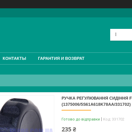
КОНТАКТЫ
ГАРАНТИЯ И ВОЗВРАТ
РУЧКА РЕГУЛЮВАННЯ СИДІННЯ F
(1375006/5S61A618K78AA/331702
Готово до відправки
Код:
331702
235 ₴