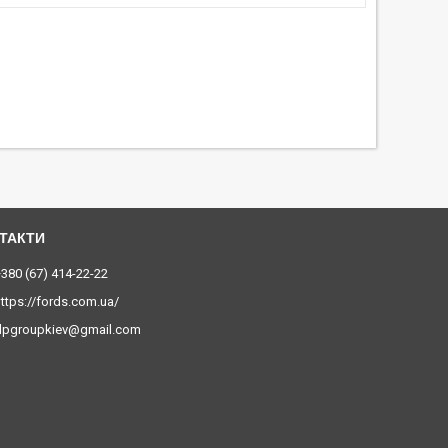
380 (67) 414-22-22
ttps://fords.com.ua/
dpgroupkiev@gmail.com