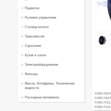
Подвеска
Рулевое управление
Ступица колеса
Трансмиссия
Сцепление
Кузов и салон
Электрооборудование
Фильтры
Масла, Антифризы, Технические
жидкости
FORD FIES
Расходные материалы
FORD FIEST
FORD FOCU
FORD FOCU