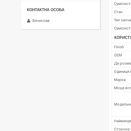
Сумісніс
Стан
Тип запч
Вячеслав
Сумісніс
КОРИСТ
Finish
OEM
Де розмі
Одиниця 
Марка
Місце вс
Модельн
Наймену
Сторона 