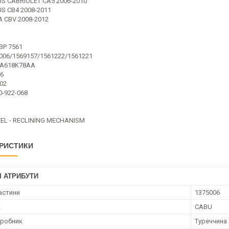
S CABRIOLET CA5 2006-2010
S CB4 2008-2011
 CBV 2008-2012
BP 7561
006/1569157/1561222/1561221
1A618K78AA
56
02
0-922-068
L - RECLINING MECHANISM
РИСТИКИ
І АТРИБУТИ
астини
1375006
к
CABU
иробник
Туреччина