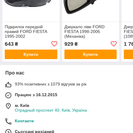
Підкрилок передній
Дзеркало ліве FORD
Дзер
правий FORD FIESTA
FIESTA 1998-2006
FIES
1995-2002
(Механіка)
(10
(1105559/YS6116114AD/BP7031)
(1100116/XS6117683GB/BP7904-
DP 
643
929
1 7
₴
₴
DP GROUP
L) DP GROUP
Купити
Купити
Про нас
93% позитивних з 1079 відгуків за рік
Працює з 16.12.2015
м. Київ
Отрадный проспект 40, Київ, Україна
Контакти
Сьогодні вихідний