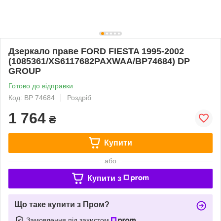
Дзеркало праве FORD FIESTA 1995-2002
(1085361/XS6117682PAXWAA/BP74684) DP
GROUP
Готово до відправки
Код: BP 74684
Роздріб
1 764
₴
Купити
або
Купити з
Що таке купити з Пром?
Замовлення під захистом