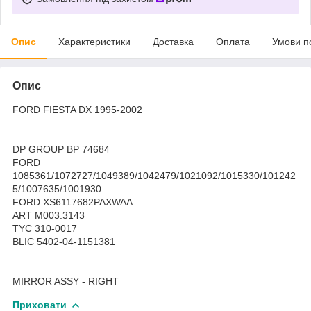
Опис
Характеристики
Доставка
Оплата
Умови п
Опис
FORD FIESTA DX 1995-2002
DP GROUP BP 74684
FORD
1085361/1072727/1049389/1042479/1021092/1015330/101242
5/1007635/1001930
FORD XS6117682PAXWAA
ART M003.3143
TYC 310-0017
BLIC 5402-04-1151381
MIRROR ASSY - RIGHT
Приховати