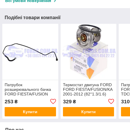
Всі умови повернення
Подібні товари компанії
Патрубок
Термостат двигуна FORD
Патр
розширювального бачка
FORD FIESTA/FUSION/KA
FORD
FORD FIESTA/FUSION
2001-2012 (82°1.3/1.6)
TDCI
2001-2012 (1.25/1.4/1.6
VERNET
(15
253
329
310
₴
₴
ZETEC) ONKA
DP 
Купити
Купити
Про нас