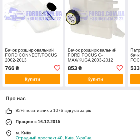
Бачок розширювальний
Бачок розширювальний
Патр
FORD CONNECT/FOCUS
FORD FOCUS C-
бач
2002-2013
MAX/KUGA 2003-2012
FOC
(1104120/98AB8K218AK/4967753)
THERMOTEC
(1.
766
853
533
₴
₴
ORIGINAL
Купити
Купити
Про нас
93% позитивних з 1076 відгуків за рік
Працює з 16.12.2015
м. Київ
Отрадный проспект 40, Київ, Україна