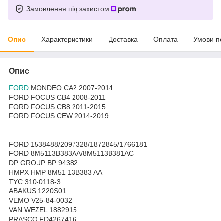
Замовлення під захистом
Опис
Характеристики
Доставка
Оплата
Умови п
Опис
FORD
MONDEO CA2 2007-2014
FORD FOCUS CB4 2008-2011
FORD FOCUS CB8 2011-2015
FORD FOCUS CEW 2014-2019
FORD 1538488/2097328/1872845/1766181
FORD 8M5113B383AA/8M5113B381AC
DP GROUP BP 94382
HMPX HMP 8M51 13B383 AA
TYC 310-0118-3
ABAKUS 1220S01
VEMO V25-84-0032
VAN WEZEL 1882915
PRASCO FD4267416