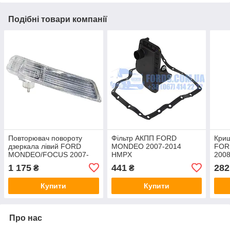
Подібні товари компанії
Повторювач повороту
Фільтр АКПП FORD
Криш
дзеркала лівий FORD
MONDEO 2007-2014
FOR
MONDEO/FOCUS 2007-
HMPX
2008
2019 ORIGINAL
(15
1 175
441
282
₴
₴
HMP
Купити
Купити
Про нас