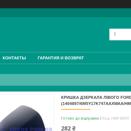
КОНТАКТЫ
ГАРАНТИЯ И ВОЗВРАТ
КРИШКА ДЗЕРКАЛА ЛІВОГО FORD
(1404897/6M5Y17K747AAXWAA/H
Готово до відправки
Код:
HMP 6M5Y
282 ₴