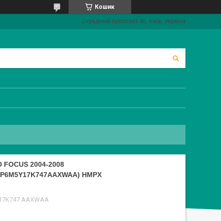
Кошик
Отрадный проспект 40, Київ, Україна
 FOCUS 2004-2008
MP6M5Y17K747AAXWAA) HMPX
 17K747 AAXWAA