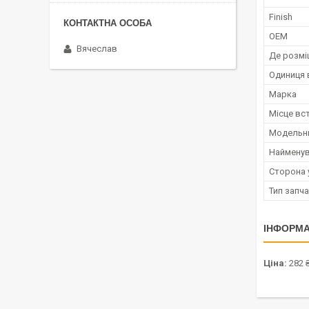
Finish
OEM
Вячеслав
Де розмі
Одиниця 
Марка
Місце вс
Модельн
Наймену
Сторона 
Тип запч
ІНФОРМА
Ціна:
282 