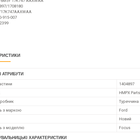
 6M5Y 17K747 AAXWAA
897/1708180
Y17K747AAXWAA
0-915-007
2399
РИСТИКИ
І АТРИБУТИ
астини
1404897
к
HMPX Parts
иробник
Туреччина
ть з маркою
Ford
Новий
ть з моделлю
Focus
УВАЛЬНИЦЬКІ ХАРАКТЕРИСТИКИ