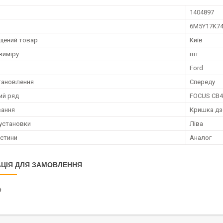
1404897
6M5Y17K7
щений товар
Київ
виміру
шт
Ford
тановлення
Спереду
ий ряд
FOCUS CB4
вання
Кришка дз
установки
Ліва
астини
Аналог
ЦІЯ ДЛЯ ЗАМОВЛЕННЯ
₴