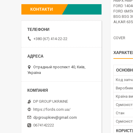
HMPX HMP
FORD 1404
КОНТАКТИ
FORD 6M5
BSG BSG 3
ALKAR 635
COVER
+380 (67) 414-22-22
ХАРАКТЕ
Отрадный проспект 40, Київ,
ОСНОВН
Україна
Код запч
Виробни
Країна в
DP GROUP UKRAINE
Сумісніс
https://fords.com.ua/
Стан
dpgroupkiev@gmail.com
Сумісніс
0674142222
КОРИСТ