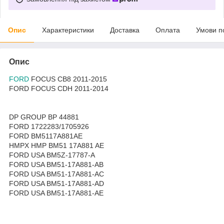
Опис
Характеристики
Доставка
Оплата
Умови п
Опис
FORD
FOCUS CB8 2011-2015
FORD FOCUS CDH 2011-2014
DP GROUP BP 44881
FORD 1722283/1705926
FORD BM5117A881AE
HMPX HMP BM51 17A881 AE
FORD USA BM5Z-17787-A
FORD USA BM51-17A881-AB
FORD USA BM51-17A881-AC
FORD USA BM51-17A881-AD
FORD USA BM51-17A881-AE