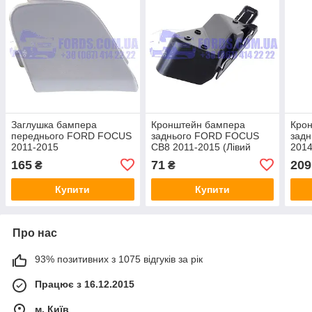
Заглушка бампера
Кронштейн бампера
Кро
переднього FORD FOCUS
заднього FORD FOCUS
зад
2011-2015
CB8 2011-2015 (Лівий
2014
(1702946/BM5117A989ABXWAA/331520)
HATCHBACK)
(19
165
71
209
₴
₴
CABU
(1722284/BM5117A882AE/BP44882
DP 
DP GROUP
Купити
Купити
Про нас
93% позитивних з 1075 відгуків за рік
Працює з 16.12.2015
м. Київ