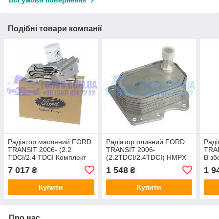
Всі умови повернення
Подібні товари компанії
Радіатор масляний FORD
Радіатор оливний FORD
Рад
TRANSIT 2006- (2.2
TRANSIT 2006-
TRAN
TDCI/2.4 TDCI Комплект
(2.2TDCI/2.4TDCI) HMPX
В зб
Накручуваний)
(18
7 017
1 548
1 9
₴
₴
(1842739/BK3Q6B624CB/2128720)
KAL
Купити
Купити
Про нас