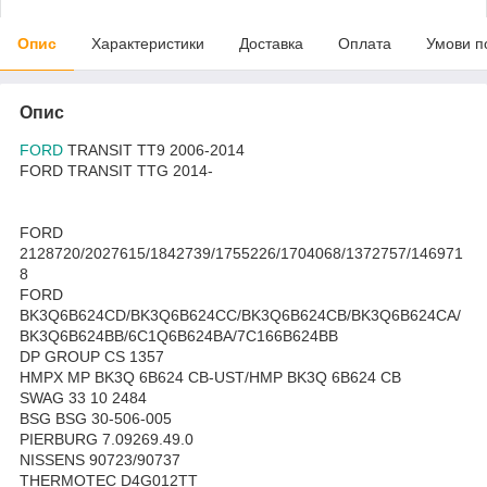
Опис
Характеристики
Доставка
Оплата
Умови п
Опис
FORD
TRANSIT TT9 2006-2014
FORD TRANSIT TTG 2014-
FORD
2128720/2027615/1842739/1755226/1704068/1372757/146971
8
FORD
BK3Q6B624CD/BK3Q6B624CC/BK3Q6B624CB/BK3Q6B624CA/
BK3Q6B624BB/6C1Q6B624BA/7C166B624BB
DP GROUP CS 1357
HMPX MP BK3Q 6B624 CB-UST/HMP BK3Q 6B624 CB
SWAG 33 10 2484
BSG BSG 30-506-005
PIERBURG 7.09269.49.0
NISSENS 90723/90737
THERMOTEC D4G012TT