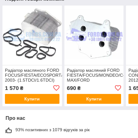
Радіатор масляного FORD
Радіатор масляний FORD
Раді
FOCUS/FIESTA/ECOSPORT/KUGA
FIESTA/FOCUS/MONDEO/C-
CON
2003- (1.5TDCI/1.6TDCI)
MAX/FORD
201
THERMOTEC
TRANSIT/CONNECT 2008-
1 570
690
1 6
₴
₴
(1.5 TDCI/1.6 TDCI)
Купити
Купити
Про нас
93% позитивних з 1079 відгуків за рік