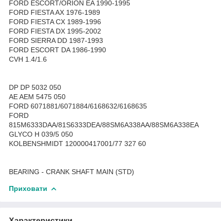
FORD ESCORT/ORION EA 1990-1995
FORD FIESTA AX 1976-1989
FORD FIESTA CX 1989-1996
FORD FIESTA DX 1995-2002
FORD SIERRA DD 1987-1993
FORD ESCORT DA 1986-1990
CVH 1.4/1.6
DP DP 5032 050
AE AEM 5475 050
FORD 6071881/6071884/6168632/6168635
FORD
815M6333DAA/81S6333DEA/88SM6A338AA/88SM6A338EA
GLYCO H 039/5 050
KOLBENSHMIDT 120000417001/77 327 60
BEARING - CRANK SHAFT MAIN (STD)
Приховати
Характеристики