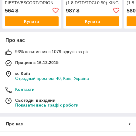
FIESTA/ESCORT/ORION
(1.8 D/TD/TDCI 0.50) KING
(1.8 
1989-2000 (1.4/1.6 CVH)
(10
564
987
580
₴
₴
DP GROUP
DP 
Купити
Купити
Про нас
93% позитивних з 1079 відгуків за рік
Працює з 16.12.2015
м. Київ
Отрадный проспект 40, Київ, Україна
Контакти
Сьогодні вихідний
Показати весь графік роботи
Про нас