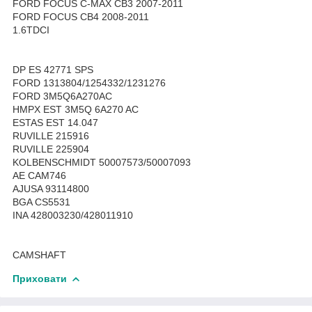
FORD FOCUS C-MAX CB3 2007-2011
FORD FOCUS CB4 2008-2011
1.6TDCI
DP ES 42771 SPS
FORD 1313804/1254332/1231276
FORD 3M5Q6A270AC
HMPX EST 3M5Q 6A270 AC
ESTAS EST 14.047
RUVILLE 215916
RUVILLE 225904
KOLBENSCHMIDT 50007573/50007093
AE CAM746
AJUSA 93114800
BGA CS5531
INA 428003230/428011910
CAMSHAFT
Приховати