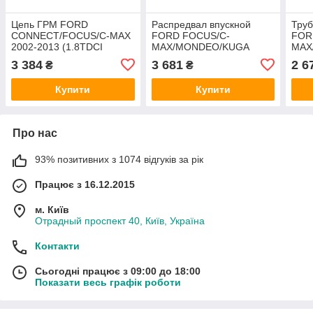
Цепь ГРМ FORD
Распредвал впускной
Труб
CONNECT/FOCUS/C-MAX
FORD FOCUS/C-
FOR
2002-2013 (1.8TDCI
MAX/MONDEO/KUGA
MAX
Комплект)
2003-2015 (2.0TDCI)
(1.6
3 384
3 681
2 6
₴
₴
(1198056/2M5Q6P250AB/HMP2M5Q6P250AB)
HMPX
HMPX
Купити
Купити
Про нас
93% позитивних з 1074 відгуків за рік
Працює з 16.12.2015
м. Київ
Отрадный проспект 40, Київ, Україна
Контакти
Сьогодні працює з 09:00 до 18:00
Показати весь графік роботи