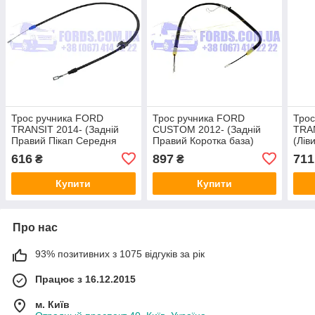
Трос ручника FORD
Трос ручника FORD
Тро
TRANSIT 2014- (Задній
CUSTOM 2012- (Задній
TRA
Правий Пікап Середня
Правий Коротка база)
(Лів
база)
(2034610/BK212A635BE/SEE-
(15
616
897
711
₴
₴
(2162656/BK312A635AF/502-
043) ECEM
TUR
3268) TURTEL
Купити
Купити
Про нас
93% позитивних з 1075 відгуків за рік
Працює з 16.12.2015
м. Київ