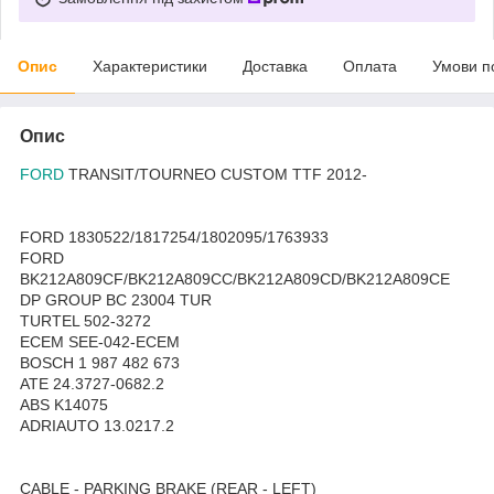
Опис
Характеристики
Доставка
Оплата
Умови п
Опис
FORD
TRANSIT/TOURNEO CUSTOM TTF 2012-
FORD 1830522/1817254/1802095/1763933
FORD
BK212A809CF/BK212A809CC/BK212A809CD/BK212A809CE
DP GROUP BC 23004 TUR
TURTEL 502-3272
ECEM SEE-042-ECEM
BOSCH 1 987 482 673
ATE 24.3727-0682.2
ABS K14075
ADRIAUTO 13.0217.2
CABLE - PARKING BRAKE (REAR - LEFT)