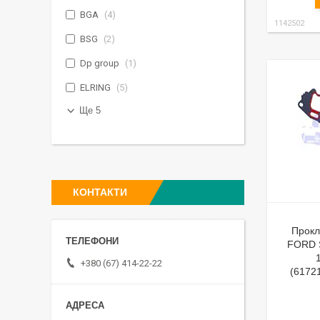
BGA
4
1142502
BSG
2
Dp group
1
ELRING
5
Ще 5
КОНТАКТИ
Прокл
FORD 
+380 (67) 414-22-22
(6172