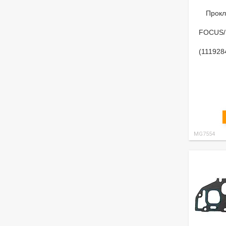
Прокл
FOCUS/
(11192
MG7554