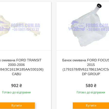
к омивача FORD TRANSIT
Бачок омивача FORD FOCUS
2000-2006
2015
784/3C1613K185AA/330106)
(1791578/BV6117B613AC/CS
CABU
DP GROUP
902 ₴
580 ₴
Готово до відправки
Готово до відправки
Купити
Купити