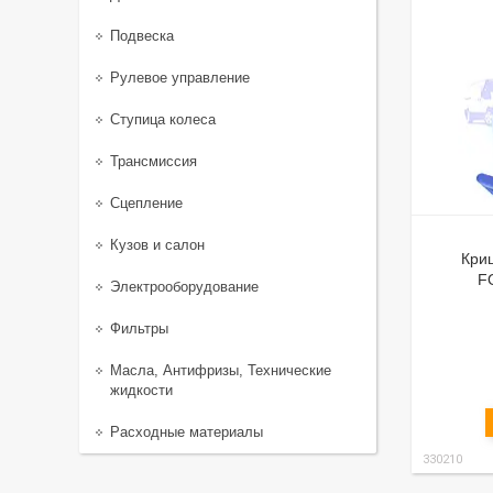
Подвеска
Рулевое управление
Ступица колеса
Трансмиссия
Сцепление
Кузов и салон
Кри
F
Электрооборудование
Фильтры
Масла, Антифризы, Технические
жидкости
Расходные материалы
330210