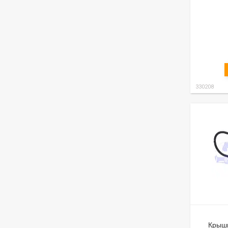
330208
Крыш