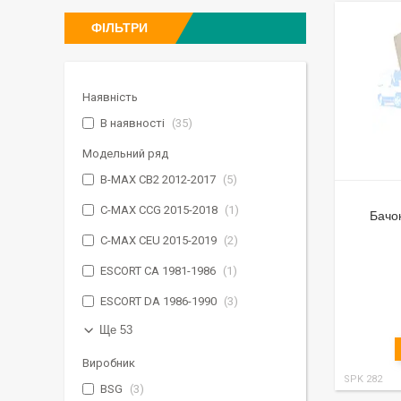
ФІЛЬТРИ
Наявність
В наявності
35
Модельний ряд
B-MAX CB2 2012-2017
5
C-MAX CCG 2015-2018
1
Бачо
C-MAX CEU 2015-2019
2
ESCORT CA 1981-1986
1
ESCORT DA 1986-1990
3
Ще 53
Виробник
SPK 282
BSG
3