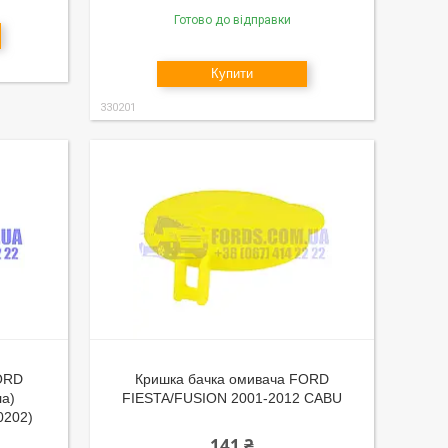
Готово до відправки
Купити
330201
ORD
Кришка бачка омивача FORD
ла)
FIESTA/FUSION 2001-2012 CABU
0202)
141 ₴