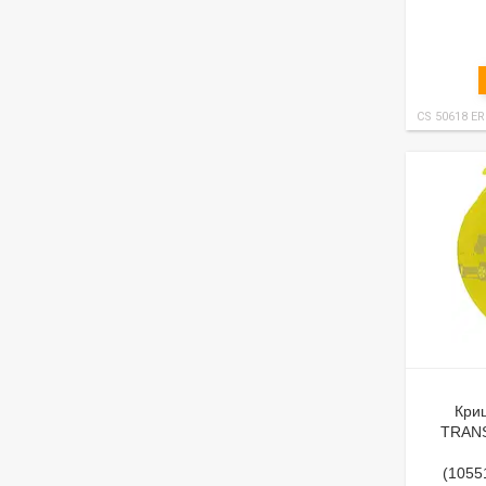
CS 50618 E
Кри
TRANS
(1055