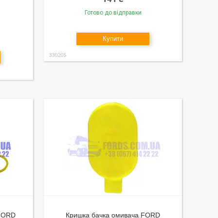
Готово до відправки
Купити
330205
 FORD
Кришка бачка омивача FORD