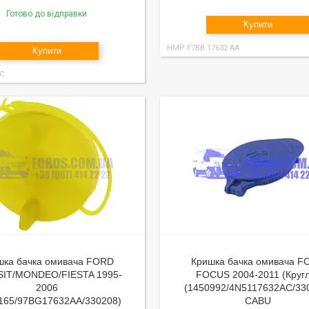
Готово до відправки
Купити
HMP F7BB 17632 AA
Купити
RC
шка бачка омивача FORD
Кришка бачка омивача F
IT/MONDEO/FIESTA 1995-
FOCUS 2004-2011 (Круг
2006
(1450992/4N5117632AC/33
165/97BG17632AA/330208)
CABU