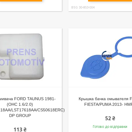
BSG 30-853-004
омивача FORD TAUNUS 1981-
Крышка бачка омывателя
(OHC 1.6/2.0)
FIESTA/PUMA 2013- HM
618AA/LST17618AA/CS50618ERC)
DP GROUP
52 ₴
Готово до відправки
113 ₴