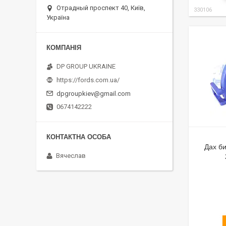
Отрадный проспект 40, Київ,
330106
Україна
DP GROUP UKRAINE
https://fords.com.ua/
dpgroupkiev@gmail.com
0674142222
Дах б
Вячеслав