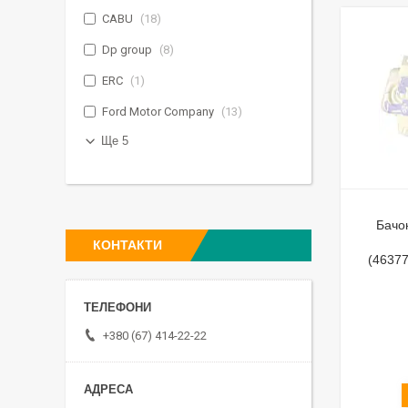
CABU
18
Dp group
8
ERC
1
Ford Motor Company
13
Ще 5
Бачо
КОНТАКТИ
(4637
+380 (67) 414-22-22