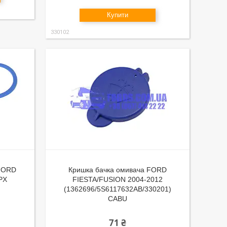
Купити
330102
 FORD
Кришка бачка омивача FORD
PX
FIESTA/FUSION 2004-2012
(1362696/5S6117632AB/330201)
CABU
71 ₴