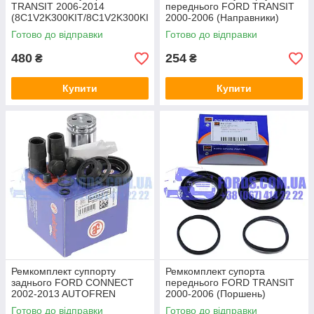
TRANSIT 2006-2014
переднього FORD TRANSIT
(8C1V2K300KIT/8C1V2K300KI
2000-2006 (Направники)
T/HMP8C1V2K300KIT) HMPX
AUTOFREN
Готово до відправки
Готово до відправки
480
254
₴
₴
Купити
Купити
Ремкомплект суппорту
Ремкомплект супорта
заднього FORD CONNECT
переднього FORD TRANSIT
2002-2013 AUTOFREN
2000-2006 (Поршень)
(4055818/YC152B107AA/BS2
Готово до відправки
Готово до відправки