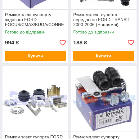
Ремкомплект суппорту
Ремкомплект супорта
заднього FORD
переднього FORD TRANSIT
FOCUS/CMAX/KUGA/CONNE
2000-2006 (Напрямні)
CT 2011-20 AUTOFREN
(4055851/YC152L527AA/BS23
Готово до відправки
Готово до відправки
02) DP GROUP
994
188
₴
₴
Купити
Купити
Ремкомплект супорта FORD
Ремкомплект суппорту