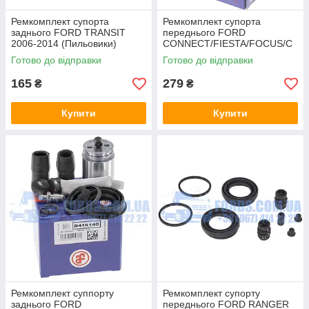
Ремкомплект супорта
Ремкомплект супорта
заднього FORD TRANSIT
переднього FORD
2006-2014 (Пильовики)
CONNECT/FIESTA/FOCUS/C
(1371391/6C112L527AA/BNX6
ONNECT/ESCAPE (Напрямні)
Готово до відправки
Готово до відправки
C112L527AA) HMPX
AUTOFREN
165
279
₴
₴
Купити
Купити
Ремкомплект суппорту
Ремкомплект супорту
заднього FORD
переднього FORD RANGER