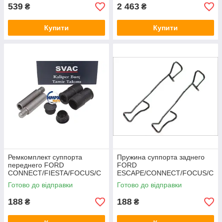
539
2 463
₴
₴
Купити
Купити
Ремкомплект суппорта
Пружина суппорта заднего
переднего FORD
FORD
CONNECT/FIESTA/FOCUS/C
ESCAPE/CONNECT/FOCUS/C
ONNECT/ESCAPE
-MAX/KUGA 2002- (К-КТ 2ШТ)
Готово до відправки
Готово до відправки
(Направляющие) SVAC
QUICK BRAKE
188
188
₴
₴