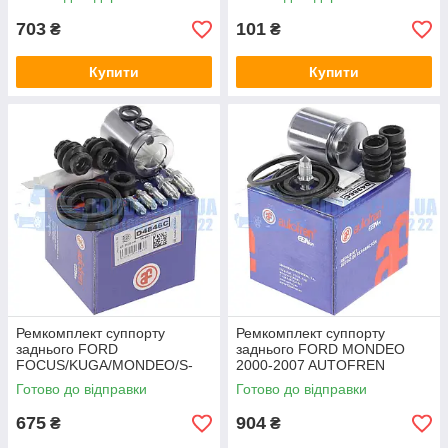
128) DP GROUP
703
101
₴
₴
Купити
Купити
Ремкомплект суппорту
Ремкомплект суппорту
заднього FORD
заднього FORD MONDEO
FOCUS/KUGA/MONDEO/S-
2000-2007 AUTOFREN
MAX/GALAXY 2006-2014
Готово до відправки
Готово до відправки
AUTOFREN
675
904
₴
₴