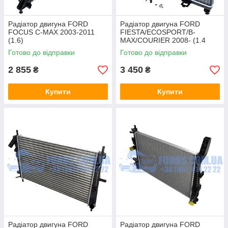
Радіатор двигуна FORD
Радіатор двигуна FORD
FOCUS C-MAX 2003-2011
FIESTA/ECOSPORT/B-
(1.6)
MAX/COURIER 2008- (1.4
(1354177/3M5H8005RK/D7G0
TDCI/1.5 TDCI/1.6 TDCI)
Готово до відправки
Готово до відправки
02TT) THERMOTEC
2 855
3 450
₴
₴
Купити
Купити
Радіатор двигуна FORD
Радіатор двигуна FORD