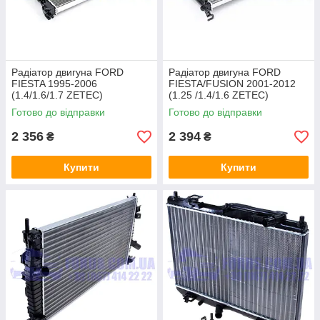
Радіатор двигуна FORD
Радіатор двигуна FORD
FIESTA 1995-2006
FIESTA/FUSION 2001-2012
(1.4/1.6/1.7 ZETEC)
(1.25 /1.4/1.6 ZETEC)
(1098807/XS6H8005GA/D7G0
(1325831/4S6H8005DA/D730
Готово до відправки
Готово до відправки
25TT) THERMOTEC
09TT) THERMOTEC
2 356
2 394
₴
₴
Купити
Купити