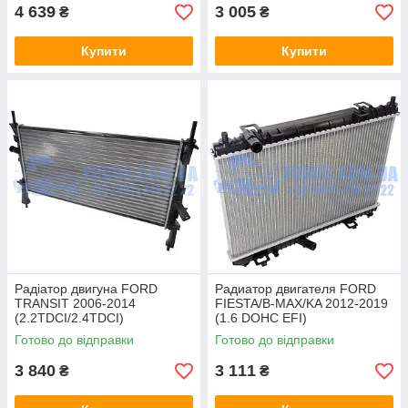
4 639
3 005
₴
₴
Купити
Купити
Радіатор двигуна FORD
Радиатор двигателя FORD
TRANSIT 2006-2014
FIESTA/B-MAX/KA 2012-2019
(2.2TDCI/2.4TDCI)
(1.6 DOHC EFI)
THERMOTEC
(1772874/AE818005AB/18002
Готово до відправки
Готово до відправки
605) VAN WEZEL
3 840
3 111
₴
₴