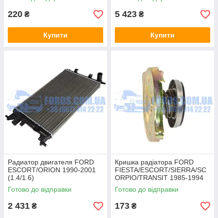
220
5 423
₴
₴
Купити
Купити
Радиатор двигателя FORD
Кришка радіатора FORD
ESCORT/ORION 1990-2001
FIESTA/ESCORT/SIERRA/SC
(1.4/1.6)
ORPIO/TRANSIT 1985-1994
(6912232/93AT8005AA/D7G0
(2.0 OHC 2.5DI) JP GROUP
Готово до відправки
Готово до відправки
27TT) THERMOTEC
2 431
173
₴
₴