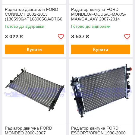
Радиатор двигателя FORD
Радіатор двигуна FORD
CONNECT 2002-2013
MONDEO/FOCUS/C-MAX/S-
(1365996/4T168005GA/D7G0
MAX/GALAXY 2007-2014
33TT) THERMOTEC
(1762395/6G918005DD/D7G0
Готово до відправки
Готово до відправки
36TT) THERMOTEC
3 022
3 537
₴
₴
Купити
Купити
Радіатор двигуна FORD
Радіатор двигуна FORD
MONDEO 2000-2007
ESCORT/ORION 1990-2000