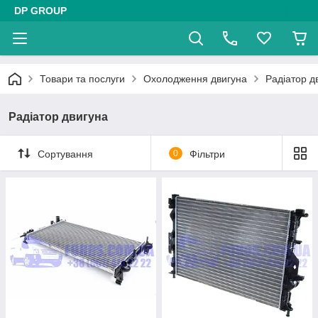
DP GROUP
Товари та послуги
Охолодження двигуна
Радіатор д
Радіатор двигуна
Сортування
0
Фільтри