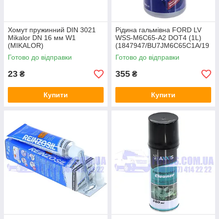
Хомут пружинний DIN 3021
Рідина гальмівна FORD LV
Mikalor DN 16 мм W1
WSS-M6C65-A2 DOT4 (1L)
(MIKALOR)
(1847947/BU7JM6C65C1A/19
87479107) BOSCH
Готово до відправки
Готово до відправки
23
355
₴
₴
Купити
Купити