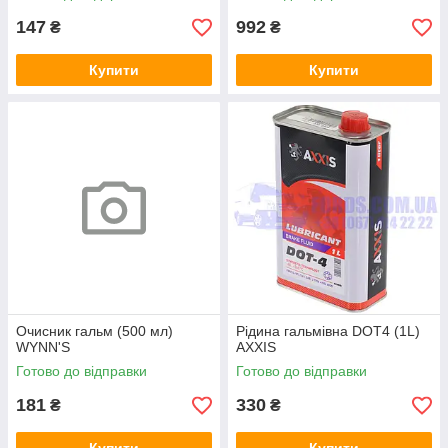
147
992
₴
₴
Купити
Купити
Очисник гальм (500 мл)
Рідина гальмівна DOT4 (1L)
WYNN'S
AXXIS
Готово до відправки
Готово до відправки
181
330
₴
₴