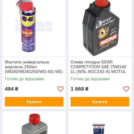
Мастило універсальна
Олива гіпоїдна GEAR
аерозоль 250мл
COMPETITION SAE 75W140
(WD40/WD40250/WD-40) WD-
1L (WSL-M2C192-A) MOTUL
40
Готово до відправки
Готово до відправки
494
1 668
₴
₴
Купити
Купити