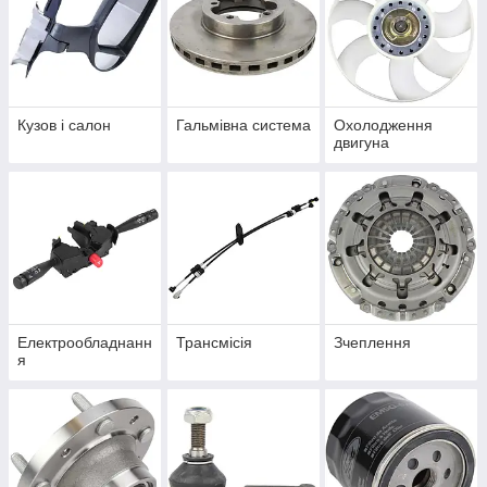
Кузов і салон
Гальмівна система
Охолодження
двигуна
Електрообладнанн
Трансмісія
Зчеплення
я