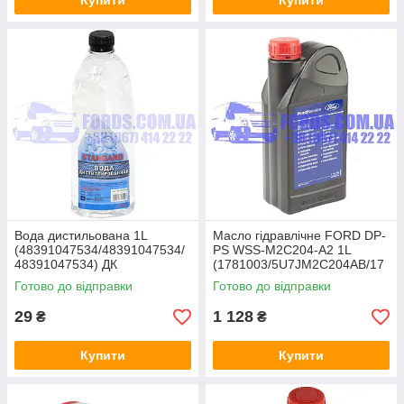
Купити
Купити
Вода дистильована 1L
Масло гідравлічне FORD DP-
(48391047534/48391047534/
PS WSS-M2C204-A2 1L
48391047534) ДК
(1781003/5U7JM2C204AB/17
81003) ORIGINAL
Готово до відправки
Готово до відправки
29
1 128
₴
₴
Купити
Купити