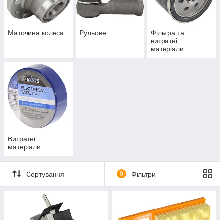
Маточина колеса
Рульове
Фільтра та
витратні
матеріали
Витратні
матеріали
Сортування
0
Фільтри