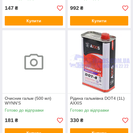
147
992
₴
₴
Купити
Купити
Очисник гальм (500 мл)
Рідина гальмівна DOT4 (1L)
WYNN'S
AXXIS
Готово до відправки
Готово до відправки
181
330
₴
₴