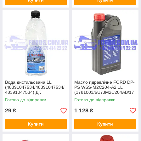
Купити
Купити
Вода дистильована 1L
Масло гідравлічне FORD DP-
(48391047534/48391047534/
PS WSS-M2C204-A2 1L
48391047534) ДК
(1781003/5U7JM2C204AB/17
81003) ORIGINAL
Готово до відправки
Готово до відправки
29
1 128
₴
₴
Купити
Купити