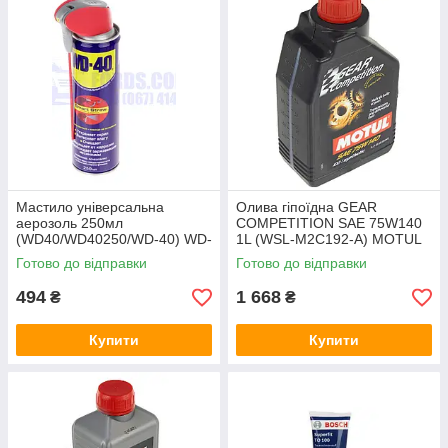
Мастило універсальна
Олива гіпоїдна GEAR
аерозоль 250мл
COMPETITION SAE 75W140
(WD40/WD40250/WD-40) WD-
1L (WSL-M2C192-A) MOTUL
40
Готово до відправки
Готово до відправки
494
1 668
₴
₴
Купити
Купити