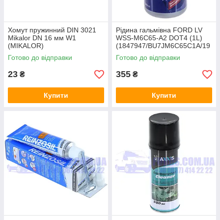
Хомут пружинний DIN 3021
Рідина гальмівна FORD LV
Mikalor DN 16 мм W1
WSS-M6C65-A2 DOT4 (1L)
(MIKALOR)
(1847947/BU7JM6C65C1A/19
87479107) BOSCH
Готово до відправки
Готово до відправки
23
355
₴
₴
Купити
Купити