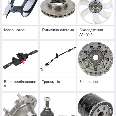
Кузов і салон
Гальмівна система
Охолодження
двигуна
Електрообладнанн
Трансмісія
Зчеплення
я