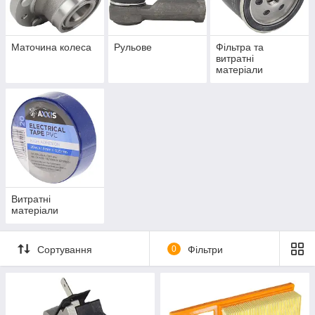
Маточина колеса
Рульове
Фільтра та
витратні
матеріали
Витратні
матеріали
Сортування
0
Фільтри