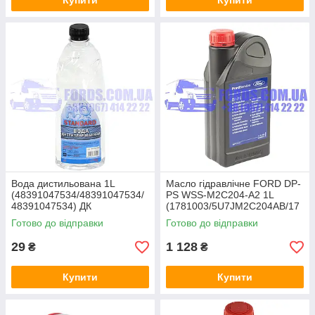
Купити
Купити
Вода дистильована 1L
Масло гідравлічне FORD DP-
(48391047534/48391047534/
PS WSS-M2C204-A2 1L
48391047534) ДК
(1781003/5U7JM2C204AB/17
81003) ORIGINAL
Готово до відправки
Готово до відправки
29
1 128
₴
₴
Купити
Купити