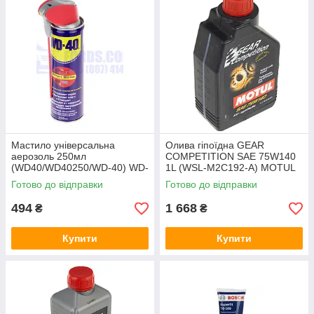
Мастило універсальна
Олива гіпоїдна GEAR
аерозоль 250мл
COMPETITION SAE 75W140
(WD40/WD40250/WD-40) WD-
1L (WSL-M2C192-A) MOTUL
40
Готово до відправки
Готово до відправки
494
1 668
₴
₴
Купити
Купити