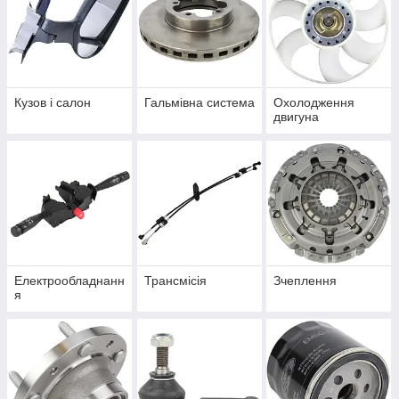
Кузов і салон
Гальмівна система
Охолодження
двигуна
Електрообладнанн
Трансмісія
Зчеплення
я