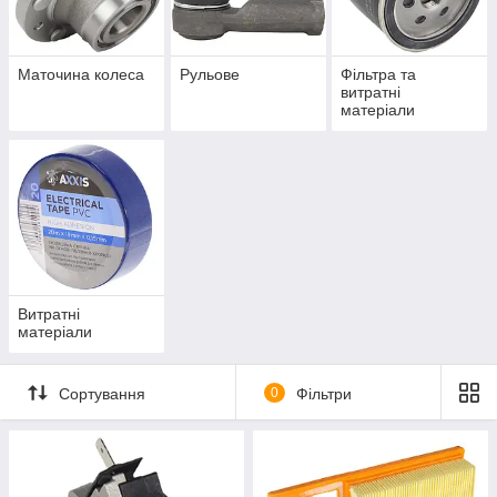
Маточина колеса
Рульове
Фільтра та
витратні
матеріали
Витратні
матеріали
Сортування
0
Фільтри