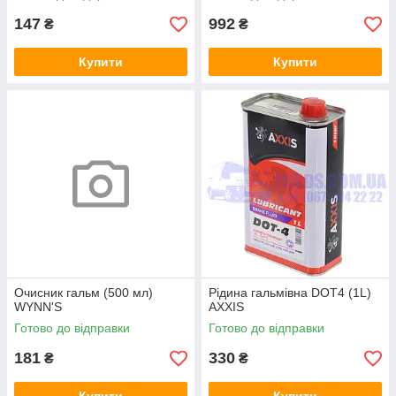
147
992
₴
₴
Купити
Купити
Очисник гальм (500 мл)
Рідина гальмівна DOT4 (1L)
WYNN'S
AXXIS
Готово до відправки
Готово до відправки
181
330
₴
₴