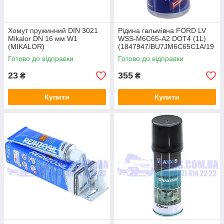
Хомут пружинний DIN 3021
Рідина гальмівна FORD LV
Mikalor DN 16 мм W1
WSS-M6C65-A2 DOT4 (1L)
(MIKALOR)
(1847947/BU7JM6C65C1A/19
87479107) BOSCH
Готово до відправки
Готово до відправки
23
355
₴
₴
Купити
Купити