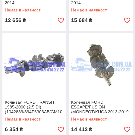
2014
2014
(2.0TDCI/2.2TDCI/2.4TDCI)
(2.0TDCI/2.2TDCI/2.4TDCI)
Немає в наявності
Немає в наявності
(1738588/BK2Q6303AA/BK2Q
ORIGINAL
6303AA) ORIGINAL
12 656
15 684
₴
₴
Колінвал FORD TRANSIT
Коленвал FORD
1985-2000 (2.5 DI)
ESCAPE/FUSION
(1042889/894F6303AB/GM10
/MONDEOT/KUGA 2013-2019
62) GENMOT
(1.6 EcoBoost)
Немає в наявності
Немає в наявності
(1800890/DS7Z6303A/DS7Z6
303A) ORIGINAL
6 354
14 412
₴
₴