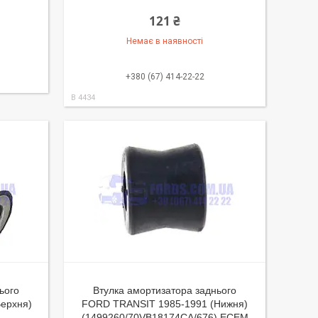
121 ₴
Немає в наявності
+380 (67) 414-22-22
B 4434
ього
Втулка амортизатора заднього
ерхня)
FORD TRANSIT 1985-1991 (Нижня)
(1499260/70VB18174CA/676) ECEM