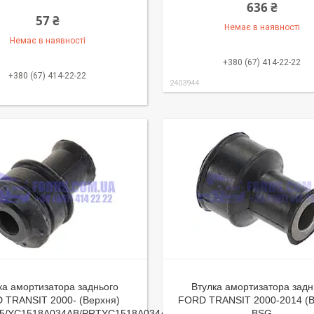
636 ₴
57 ₴
Немає в наявності
Немає в наявності
+380 (67) 414-22-22
+380 (67) 414-22-22
2403944
ка амортизатора заднього
Втулка амортизатора задн
 TRANSIT 2000- (Верхня)
FORD TRANSIT 2000-2014 (В
15/YC1518A034AB/PRTYC1518A034AB)
BSG