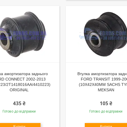
ка амортизатора заднього
Втулка амортизатора задн
RD CONNECT 2002-2013
FORD TRANSIT 1999-20
223/2T1418016AA/4410223)
(10X42X40MM SACHS TY
ORIGINAL
MEKSAN
435 ₴
105 ₴
Готово до відправки
Готово до відправки
Купити
Купити