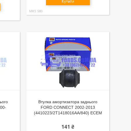
Купити
MKS 580
ього
Втулка амортизатора заднього
00-
FORD CONNECT 2002-2013
(4410223/2T1418016AA/840) ECEM
141 ₴