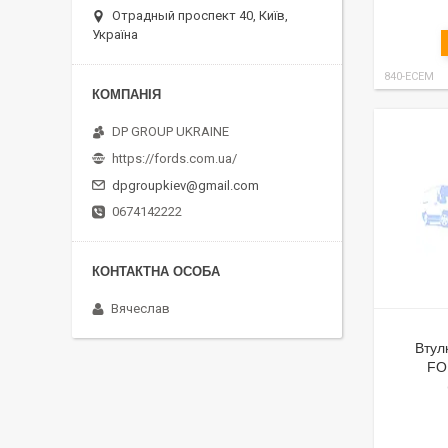
Отрадный проспект 40, Київ,
Україна
840-ECEM
DP GROUP UKRAINE
https://fords.com.ua/
dpgroupkiev@gmail.com
0674142222
Вячеслав
Втул
FO