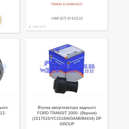
Немає в наявності
+380 (67) 414-22-22
B 1506 STD
ього
Втулка амортизатора заднього
12-
FORD TRANSIT 2000- (Верхня)
(1517515/YC1518A034AB/B4434) DP
GROUP