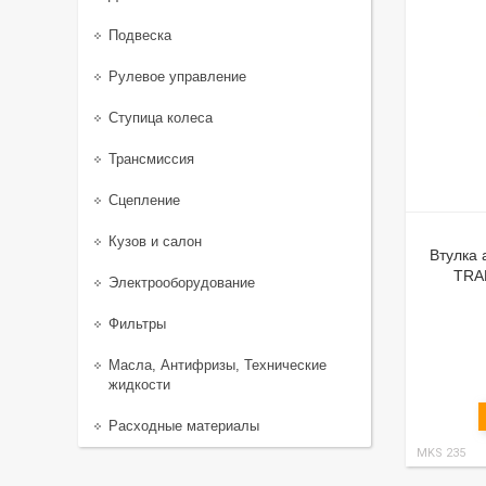
Подвеска
Рулевое управление
Ступица колеса
Трансмиссия
Сцепление
Кузов и салон
Втулка
TRA
Электрооборудование
Фильтры
Масла, Антифризы, Технические
жидкости
Расходные материалы
MKS 235