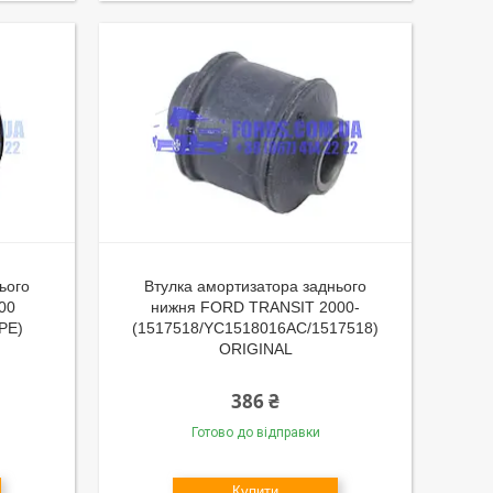
ього
Втулка амортизатора заднього
00
нижня FORD TRANSIT 2000-
PE)
(1517518/YC1518016AC/1517518)
ORIGINAL
386 ₴
Готово до відправки
Купити