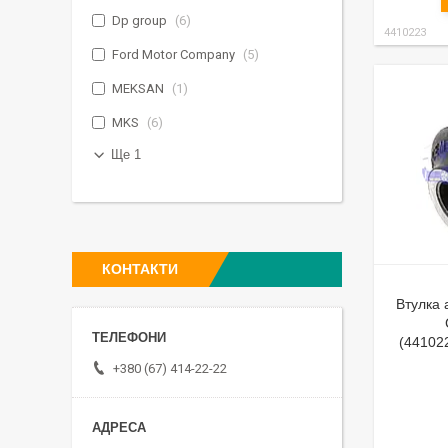
Dp group
6
4410223
Ford Motor Company
5
MEKSAN
1
MKS
6
Ще 1
КОНТАКТИ
Втулка
(44102
+380 (67) 414-22-22