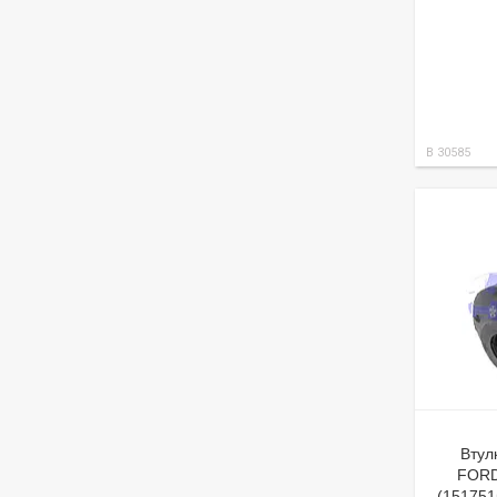
B 30585
Втул
FORD
(15175