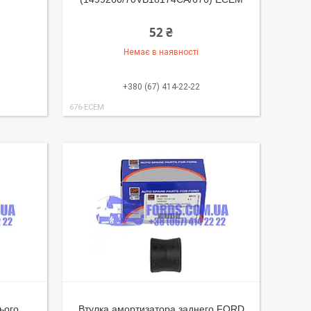
52 ₴
Немає в наявності
+380 (67) 414-22-22
676-ECEM
ього
Втулка амортизатора заднего FORD