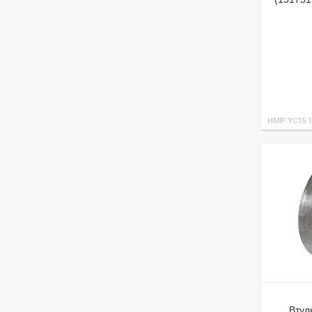
HMP YC15 1
Втул