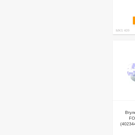
MKS 409
Втул
FO
(40234