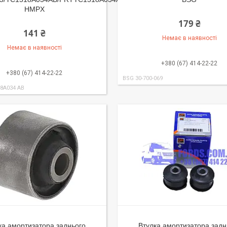
HMPX
179 ₴
141 ₴
Немає в наявності
Немає в наявності
+380 (67) 414-22-22
+380 (67) 414-22-22
BSG 30-700-069
8A034 AB
ка амортизатора заднього
Втулка амортизатора задн