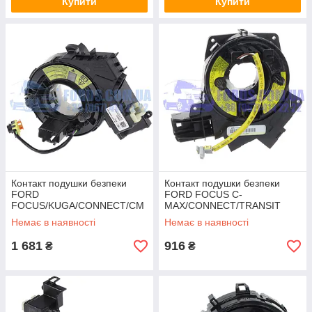
Купити
Купити
Контакт подушки безпеки
Контакт подушки безпеки
FORD
FORD FOCUS C-
FOCUS/KUGA/CONNECT/CM
MAX/CONNECT/TRANSIT
AX 2013-2019 ORIGINAL
2003-2014
Немає в наявності
Немає в наявності
(1763646/4M5T14A664AC/EP
42664) DP GROUP
1 681
916
₴
₴