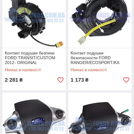
Контакт подушки безпеки
Контакт подушки
FORD TRANSIT/CUSTOM
безопасности FORD
2012- ORIGINAL
RANGER/ECOSPORT/KA
2012-
Немає в наявності
Немає в наявності
(5213032/AB3914A664AC/HM
PAB3914A664AC) HMPX
2 281
1 173
₴
₴