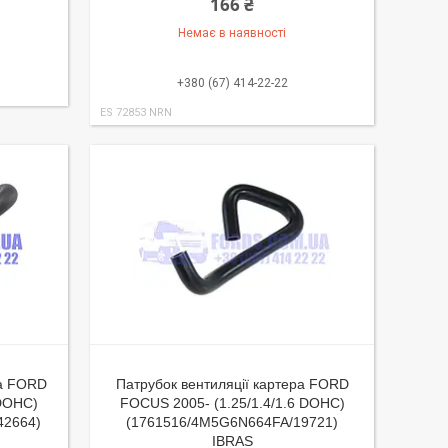
166 ₴
Немає в наявності
+380 (67) 414-22-22
ES 72853 NRN
ра FORD
Патрубок вентиляції картера FORD
 DOHC)
FOCUS 2005- (1.25/1.4/1.6 DOHC)
42664)
(1761516/4M5G6N664FA/19721)
IBRAS