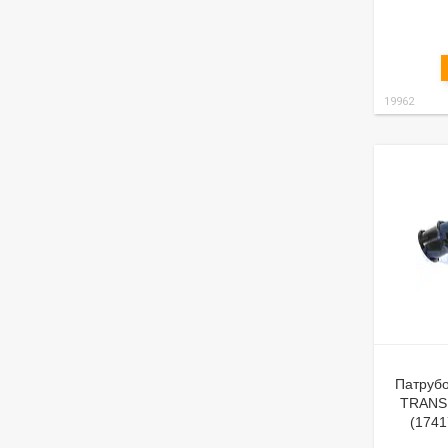
19962
Патрубо
TRANSI
(174