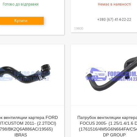
Готово до відправки
Немає в наявності
+380 (67) 414-22-22
Купити
19800
к вентиляции картера FORD
Патрубок вентиляции карте
T/CUSTOM 2011- (2.2TDCI)
FOCUS 2005- (1.25/1.4/1.6
1798/BK2Q6A886AC/19565)
(1761516/4M5G6N664FA/CS
IBRAS
DP GROUP