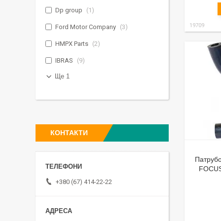
Dp group
1
19709
Ford Motor Company
3
HMPX Parts
2
IBRAS
9
Ще 1
КОНТАКТИ
Патрубо
FOCUS
+380 (67) 414-22-22