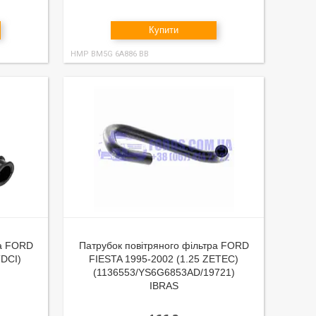
Купити
HMP BM5G 6A886 BB
ра FORD
Патрубок повітряного фільтра FORD
DCI)
FIESTA 1995-2002 (1.25 ZETEC)
(1136553/YS6G6853AD/19721)
IBRAS