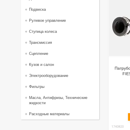
Подвеска
Рулевое управление
Ступица колеса
Трансмиссия
Сцепление
Кузов и салон
Патрубо
FIE
Электрооборудование
Фильтры
Масла, Антифризы, Технические
жидкости
Расходные материалы
1740820