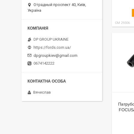
Отрадный проспект 40, Київ,
Україна
CM 29306
DP GROUP UKRAINE
https://fords.com.ua/
dpgroupkiev@gmail.com
0674142222
Вячеслав
Патрубо
FOCUS/