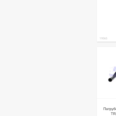
19565
Патруб
TR