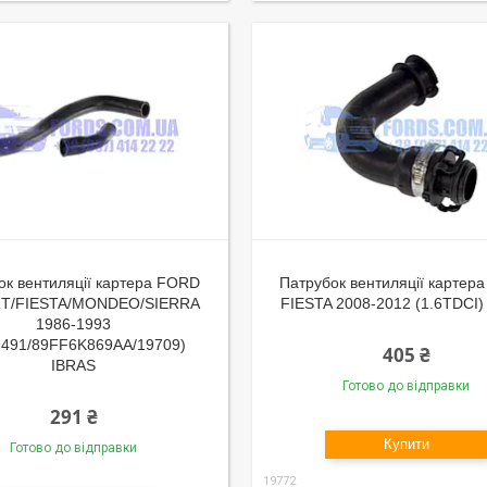
ок вентиляції картера FORD
Патрубок вентиляції картер
T/FIESTA/MONDEO/SIERRA
FIESTA 2008-2012 (1.6TDCI)
1986-1993
9491/89FF6K869AA/19709)
405 ₴
IBRAS
Готово до відправки
291 ₴
Купити
Готово до відправки
19772