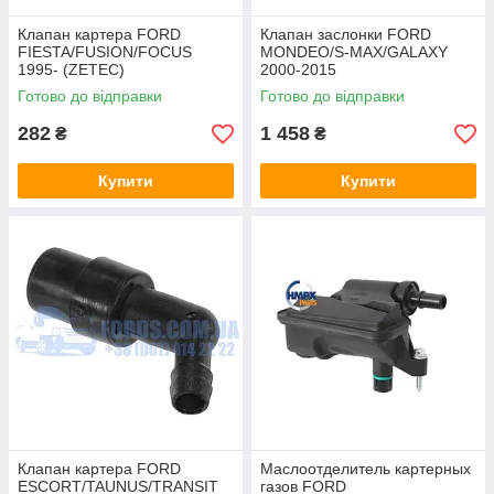
Клапан картера FORD
Клапан заслонки FORD
FIESTA/FUSION/FOCUS
MONDEO/S-MAX/GALAXY
1995- (ZETEC)
2000-2015
(1026678/96MF6A666DA/ERC
(1357314/1S7G9J559BB/7022
Готово до відправки
Готово до відправки
134) ERC
56510) PIERBURG
282
1 458
₴
₴
Купити
Купити
Клапан картера FORD
Маслоотделитель картерных
ESCORT/TAUNUS/TRANSIT
газов FORD