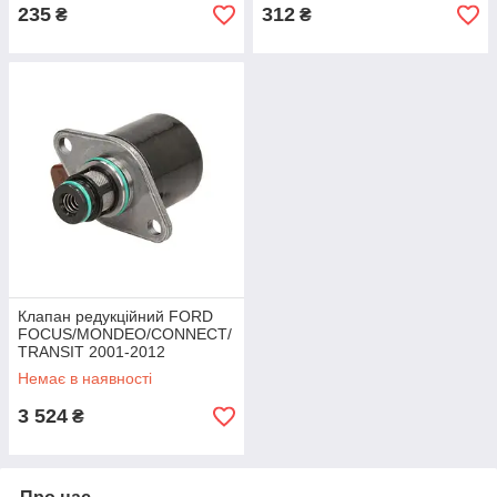
235
312
₴
₴
Клапан редукційний FORD
FOCUS/MONDEO/CONNECT/
TRANSIT 2001-2012
(1.8TDCI/2.0TDCI/2.4TDCI)
Немає в наявності
ORIGINAL
3 524
₴