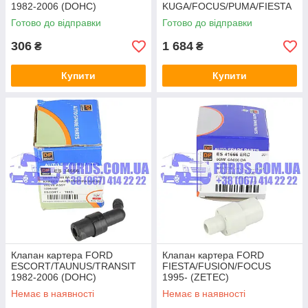
1982-2006 (DOHC)
KUGA/FOCUS/PUMA/FIESTA
(1096487/88WF6A666BA/ERC
2019- HMPX
Готово до відправки
Готово до відправки
135) ERC
306
1 684
₴
₴
Купити
Купити
Клапан картера FORD
Клапан картера FORD
ESCORT/TAUNUS/TRANSIT
FIESTA/FUSION/FOCUS
1982-2006 (DOHC)
1995- (ZETEC)
(1096487/88WF6A666BA/ES3
(1026678/96MF6A666DA/ERC
Немає в наявності
Немає в наявності
4666) DP GROUP
134) ERC