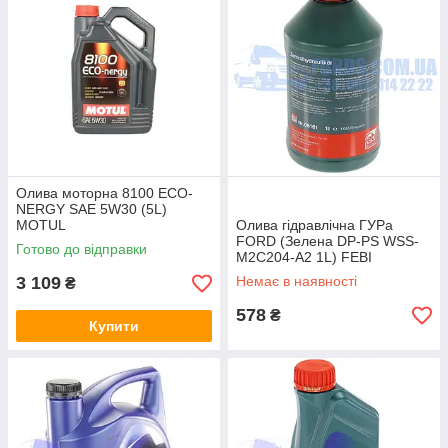
Олива моторна 8100 ECO-
NERGY SAE 5W30 (5L)
MOTUL
Олива гідравлічна ГУРа
FORD (Зелена DP-PS WSS-
Готово до відправки
M2C204-A2 1L) FEBI
BILSTEIN
3 109
Немає в наявності
₴
578
₴
Купити