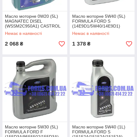
Масло моторне 0W20 (5L)
Масло моторне 5W40 (5L)
MAGNATEC DISEL
FORMULA FORD S
(WSSM2C950A1) CASTROL
(14E9D1/5W40/14E9D1)
ORIGINAL
Немає в наявності
Немає в наявності
2 068
1 378
₴
₴
Масло моторне 5W30 (5L)
Масло моторне 5W40 (1L)
FORMULA FORD F
FORMULA FORD S
(155D3A/9555502/155D3A)
(15152A/15152A/15152A)