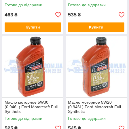
Готово до відправки
Готово до відправки
463
535
₴
₴
Купити
Купити
Масло моторное 5W30
Масло моторное 5W20
(0.946L) Ford Motorcraft Full
(0.946L) Ford Motorcraft Full
Synthetic
Synthetic
(XO5W30Q1FS/XO5W30Q1F
(XO5W20Q1FS/XO5W20Q1F
Готово до відправки
Готово до відправки
S/XO5W30Q1FS) ORIGINAL
S/XO5W20Q1FS) ORIGINAL
525
545
₴
₴