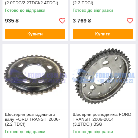
(2.0TDC/2.2TDCI/2.4TDCI)
(2.2 TDCI)
(1332268/4C1Q6B292AA/HMP
(1576366/6C1Q6256AC/1576
Готово до відправки
Готово до відправки
4C1Q6B292AA) HMPX
366) ORIGINAL
935
3 769
₴
₴
Купити
Купити
Шестерня розподільного
Шестірня розподілила FORD
валу FORD TRANSIT 2006-
TRANSIT 2006-2014
(2.2 TDCI)
(3.2TDCI) BSG
(1576366/6C1Q6256AC/HMP6
Готово до відправки
Готово до відправки
C1Q6256AC) HMPX