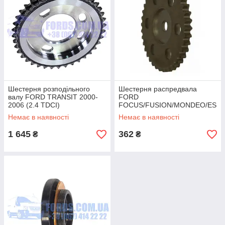
Шестерня розподільного
Шестерня распредвала
валу FORD TRANSIT 2000-
FORD
2006 (2.4 TDCI)
FOCUS/FUSION/MONDEO/ES
(1102615/C1Q6B292AA/HMPY
CAPE/KUGA (1.8/2.0/2.3/2.5)
Немає в наявності
Немає в наявності
C1Q6B292AA) HMPX
(1119858/1S7Z6256AA/BSG30
-109-026)
1 645
362
₴
₴