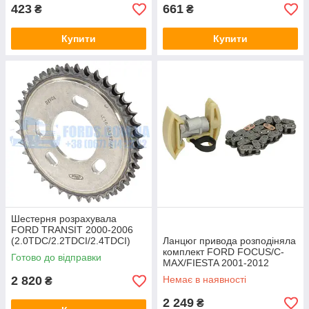
423
661
₴
₴
Купити
Купити
Шестерня розрахувала
FORD TRANSIT 2000-2006
(2.0TDC/2.2TDCI/2.4TDCI)
Ланцюг привода розподіняла
ORIGINAL
комплект FORD FOCUS/C-
Готово до відправки
MAX/FIESTA 2001-2012
(1.6TDCI) INA
2 820
Немає в наявності
₴
2 249
₴