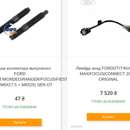
ка коллектора выпускного
Лямбда зонд FORDOTIT/KU
FORD
MAX/FOCUS/CONNECT 20
T/MONDEO/RANGER/FOCUS/FIESTA
ORIGINAL
 (M8X17.5 + M8X25) SER-OT
7 520 ₴
47 ₴
Готово до відправки
Готово до відправки
Купити
Купити
2005482