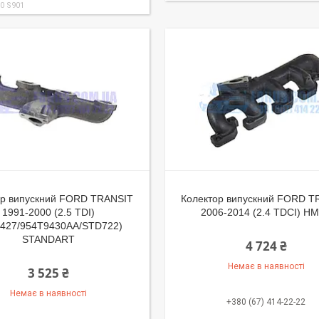
0 S901
ор випускний FORD TRANSIT
Колектор випускний FORD T
1991-2000 (2.5 TDI)
2006-2014 (2.4 TDCI) H
7427/954T9430AA/STD722)
STANDART
4 724 ₴
Немає в наявності
3 525 ₴
Немає в наявності
+380 (67) 414-22-22