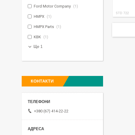
Ford Motor Company
1
STD 722
HMPX
1
HMPX Parts
1
KBK
1
Ще 1
КОНТАКТИ
+380 (67) 414-22-22