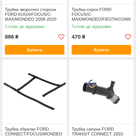
Трубка зворотної сторони
Трубка-сорок FORD
FORD KUGA/FOCUS/C-
FOCUS/C-
MAX/MONDEO 2008-2020
MAX/MONDEO/FIESTA/CONN
(2.0TDCI) AUTLOG
ECT/COURIER
Готово до відправки
Готово до відправки
(1.5TDCI/1.6TDCI) ONKA
886
470
₴
₴
Купити
Купити
Трубка обратки FORD
Трубка сапуна FORD
CONNECT/FOCUS/MONDEO
TRANSIT CONNECT 2002-