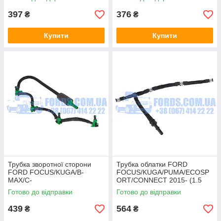
397
376
₴
₴
Купити
Купити
Трубка зворотної сторони
Трубка облатки FORD
FORD FOCUS/KUGA/B-
FOCUS/KUGA/PUMA/ECOSP
MAX/C-
ORT/CONNECT 2015- (1.5
MAX/FIESTA/COURIER 2014-
ECOBLUE) IBRAS
Готово до відправки
Готово до відправки
2019 (1.5TDCI) ONKA
439
564
₴
₴