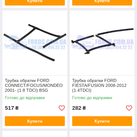
Купити
Купити
Трубка обратки FORD
Трубка обратки FORD
CONNECT/FOCUS/MONDEO
FIESTA/FUSION 2008-2012
2001- (1.8 TDCI) BSG
(1.4TDCI)
(1552402/7V2Q9K022AA/BSG
Готово до відправки
Готово до відправки
30-720-249) BSG
517
282
₴
₴
Купити
Купити